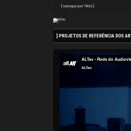
Search
Skip
for:
to
[ navegue por TAGs ]
content
[ PROJETOS DE REFERÊNCIA DOS AR