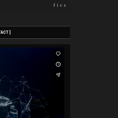
f
i
c
s
ACT ]