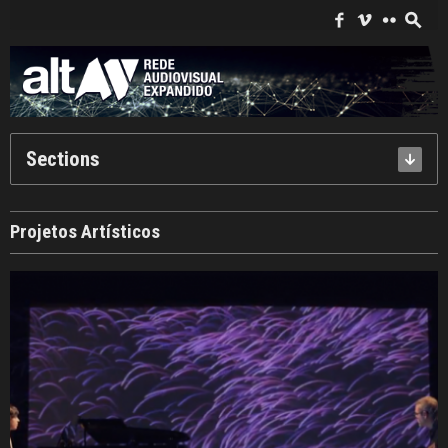
Search
for:
f
i
c
s
Sections
Projetos Artísticos