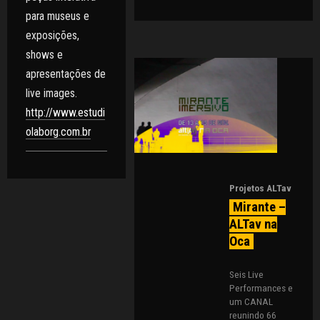
para museus e
exposições,
shows e
apresentações de
live images.
http://www.estudi
olaborg.com.br
Projetos ALTav
Mirante –
ALTav na
Oca
Seis Live
Performances e
um CANAL
reunindo 66