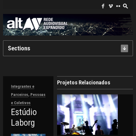
Search
for:
f
i
c
s
Sections
Projetos Relacionados
Integrantes e
Parceiros
,
Pessoas
e Coletivos
Estúdio
Laborg