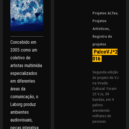
Projetos ALTav
,
Projetos
Artísticos
,
Registro de
Concebido em
projetos
2005 como um
PalcoVJ*2
coletivo de
016
artistas multimídia
Segunda edição
especializados
do projeto de VJ
em diferentes
na Virada
Cultural. Foram
áreas da
25 VJs, 39
comunicação, o
bandas, em 4
Laborg produz
palcos
atendendo
ambientes
milhares de
audiovisuais,
pessoas.
peças interativa