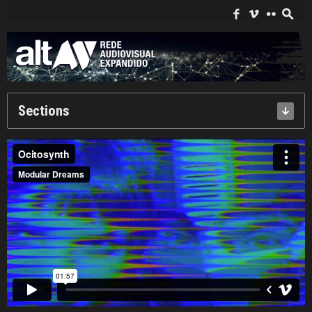
Search
for:
f
i
c
s
Sections