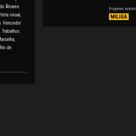
do Álvares
Projetos Artíst
ista visual,
MILIGA
a. Vencedor
 Trabalhos
Marselha,
(Rio de