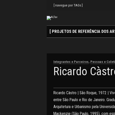
Search
Skip
for:
to
[ navegue por TAGs ]
content
[ PROJETOS DE REFERÊNCIA DOS AR
Integrantes e Parceiros
,
Pessoas e Colet
Ricardo Càstr
Ricardo Càstro | São Roque, 1972 | Viv
entre São Paulo e Rio de Janeiro. Gra
Arquitetura e Urbanismo pela Universid
Mackenzie (São Paulo, 1995), com esp