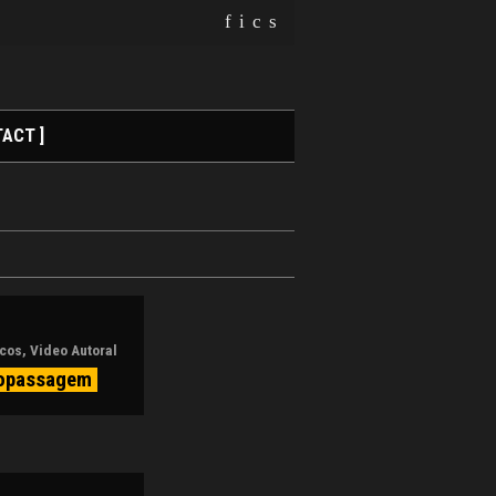
f
i
c
s
ACT ]
icos
,
Video Autoral
opassagem