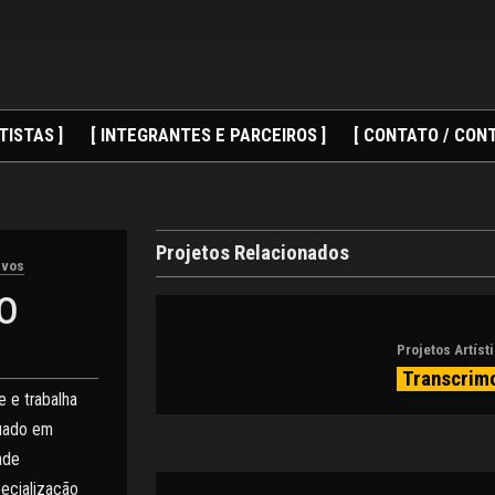
TISTAS ]
[ INTEGRANTES E PARCEIROS ]
[ CONTATO / CONT
Projetos Relacionados
ivos
o
Projetos Artíst
Transcrim
e e trabalha
duado em
ade
ecialização