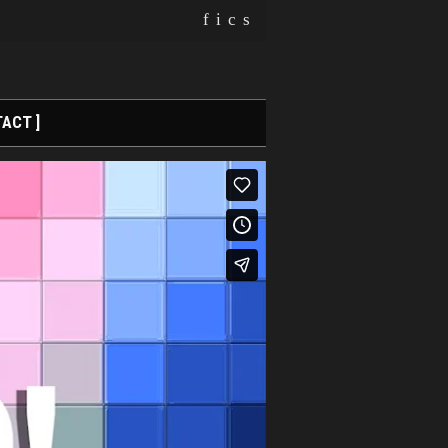
f
i
c
s
ACT ]