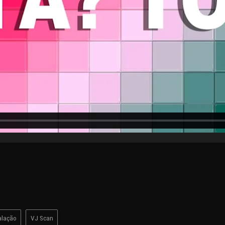
alação
VJ Scan