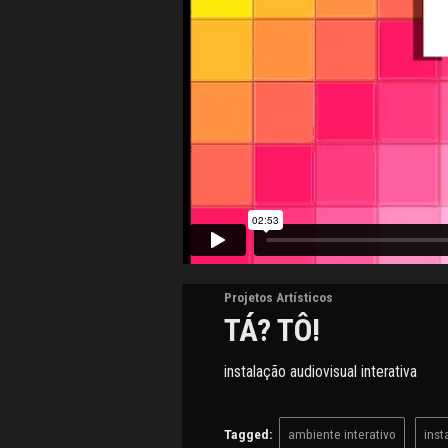
Post
navigation
Projetos Artísticos
TÁ? TÔ!
instalação audiovisual interativa
Tagged:
ambiente interativo
inst