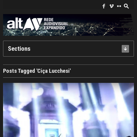
Search
for:
f
i
c
s
Sections
Posts Tagged 'Ciça Lucchesi'