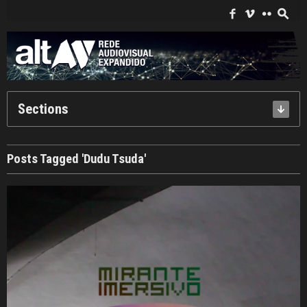
Search
for:
f
i
c
s
Sections
Posts Tagged 'Dudu Tsuda'