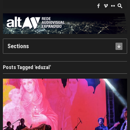
Search
for:
f
i
c
s
Sections
Posts Tagged 'eduzal'