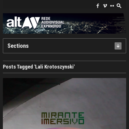
Search
for:
f
i
c
s
Sections
Posts Tagged 'Lali Krotoszynski'