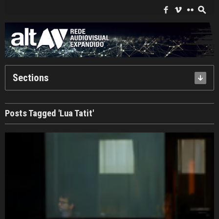
Search
for:
f
i
c
s
Sections
Posts Tagged 'Lua Tatit'