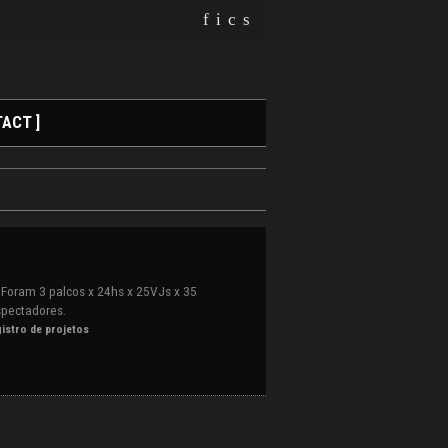
f
i
c
s
ACT ]
. Foram 3 palcos x 24hs x 25VJs x 35
spectadores.
istro de projetos