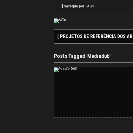
Search
Skip
for:
to
[ navegue por TAGs ]
content
[ PROJETOS DE REFERÊNCIA DOS AR
Posts Tagged 'Mediadub'