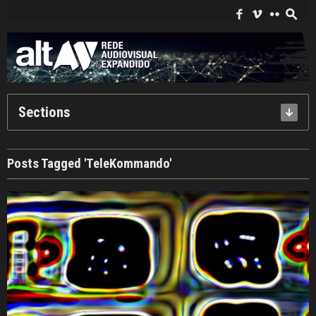
Search
for:
f
i
c
s
Sections
Posts Tagged 'TeleKommando'