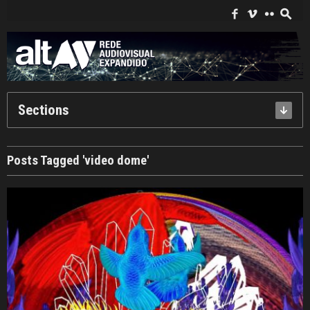
Search
for:
f
i
c
s
Sections
Posts Tagged 'video dome'