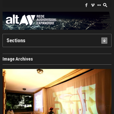
Search
for:
f
i
c
s
Sections
Image
Archives