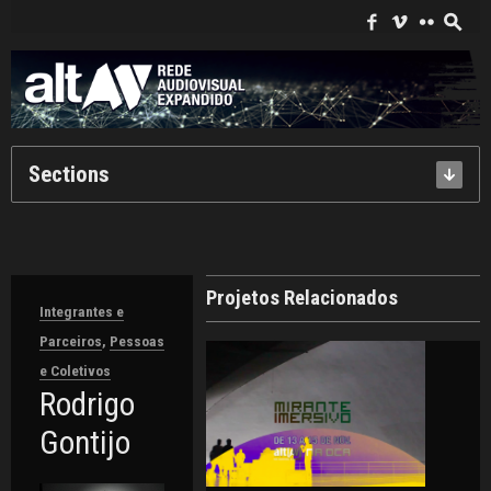
Search
for:
f
i
c
s
Sections
Projetos Relacionados
Integrantes e
Parceiros
,
Pessoas
e Coletivos
Rodrigo
Gontijo