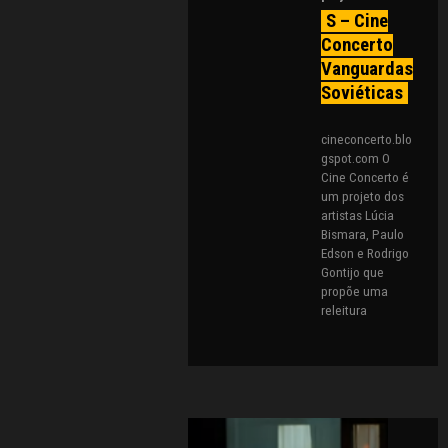
S – Cine
Concerto
Vanguardas
Soviéticas
cineconcerto.blo
gspot.com O
Cine Concerto é
um projeto dos
artistas Lúcia
Bismara, Paulo
Edson e Rodrigo
Gontijo que
propõe uma
releitura