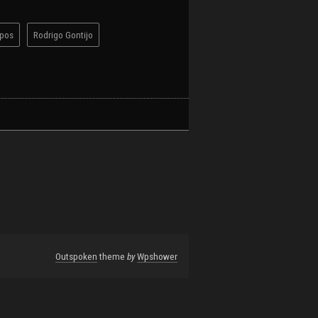
pos
Rodrigo Gontijo
Outspoken
theme
by
Wpshower