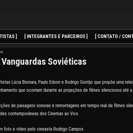
TISTAS ]
[ INTEGRANTES E PARCEIROS ]
[ CONTATO / CONT
os
o Vanguardas Soviéticas
tistas Lúcia Bismara, Paulo Edson e Rodrigo Gontijo que propõe uma rel
amento que ocorriam durante as projeções de filmes silenciosos até a
rções de paisagens sonoras e remontagens em tempo real de filmes silen
dades contemporâneas dos Cinemas ao Vivo.
m foto e vídeo pelo cineasta Rodrigo Campos.