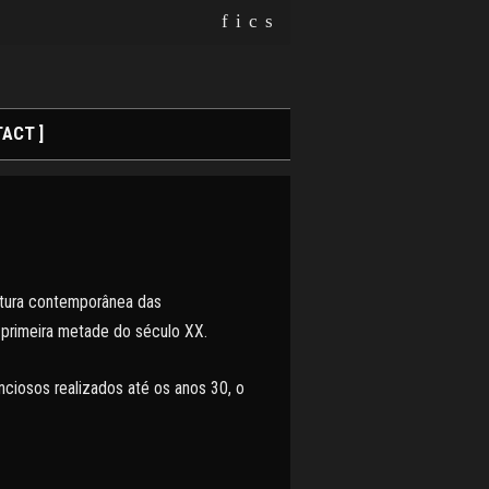
f
i
c
s
ACT ]
eitura contemporânea das
 primeira metade do século XX.
ciosos realizados até os anos 30, o