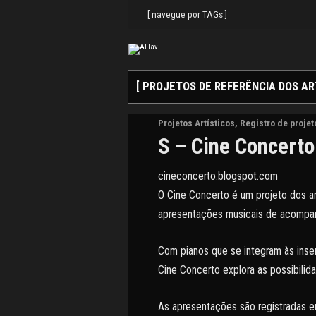
Search
Skip
for:
to
[ navegue por TAGs ]
content
[ PROJETOS DE REFERÊNCIA DOS AR
Projetos Artísticos
,
Registro de projet
S – Cine Concert
cineconcerto.blogspot.com
O Cine Concerto é um projeto dos ar
apresentações musicais de acompanh
Com pianos que se integram às inse
Cine Concerto explora as possibili
As apresentações são registradas e