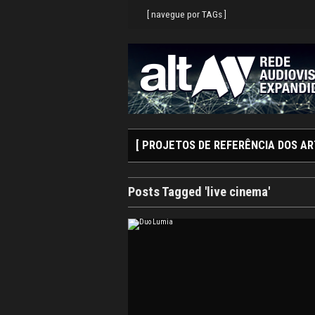
Search
Skip
for:
to
[ navegue por TAGs ]
content
[ PROJETOS DE REFERÊNCIA DOS AR
Posts Tagged 'live cinema'