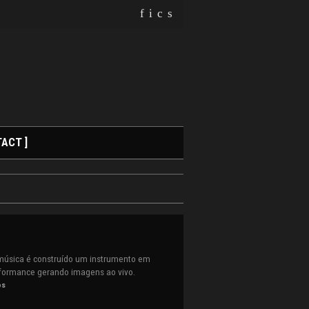
f
i
c
s
ACT ]
música é construído um instrumento em
rformance gerando imagens ao vivo.
os