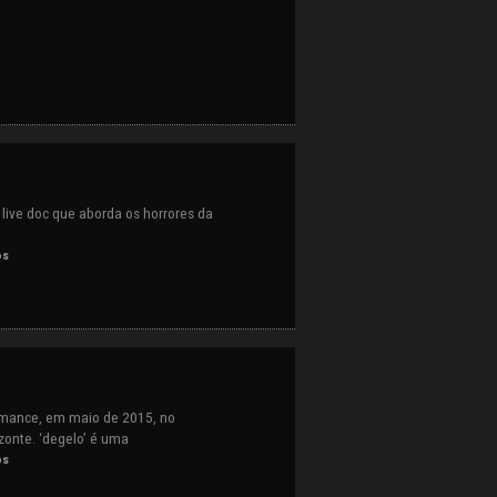
ive doc que aborda os horrores da
os
ormance, em maio de 2015, no
zonte. ‘degelo’ é uma
os