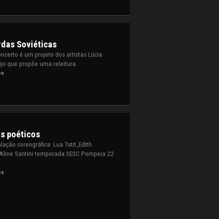
rdas Soviéticas
certo é um projeto dos artistas Lúcia
ijo que propõe uma releitura
os
os poéticos
ação coreográfica: Lua Tatit_Edith
Aline Santini temporada SESC Pompeia 22
os