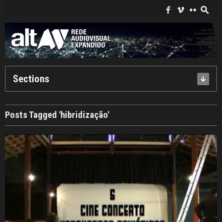
Search
for:
f
i
c
s
Sections
Posts Tagged 'hibridização'